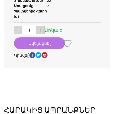
Տրամագիծ (սմ)
22
Առաքումը
2
Պատվերից Հետո
(ժ)
Առկա է
Ավելացնել
Կիսվել՝
ՀԱՐԱԿԻՑ ԱՊՐԱՆՔՆԵՐ