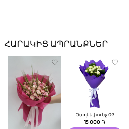
ՀԱՐԱԿԻՑ ԱՊՐԱՆՔՆԵՐ
Ծաղկեփունջ 09
15 000 ֏