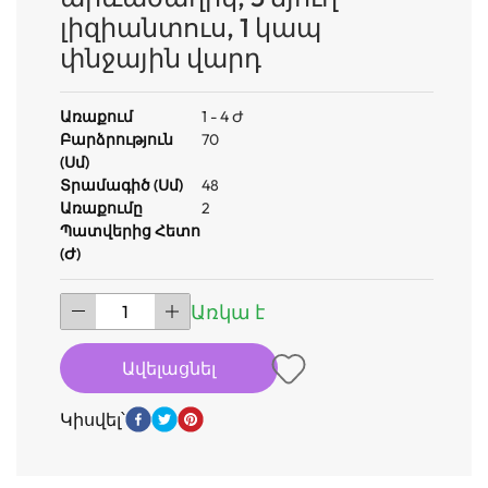
լիզիանտուս, 1 կապ
փնջային վարդ
Առաքում
1 - 4 Ժ
Բարձրություն
70
(սմ)
Տրամագիծ (սմ)
48
Առաքումը
2
Պատվերից Հետո
(ժ)
Առկա է
Ավելացնել
Կիսվել՝