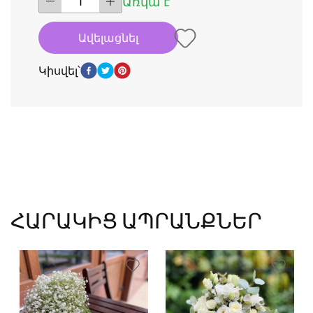
Առկա է
Ավելացնել
Կիսվել՝
ՀԱՐԱԿԻՑ ԱՊՐԱՆՔՆԵՐ