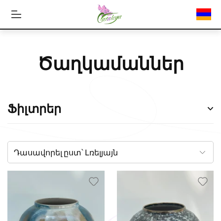
Ծաղկամաններ
Ֆիլտրեր
Դասավորել ըստ՝
Լռելյայն