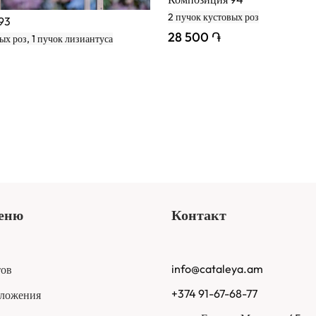
2 пучок кустовых роз
93
28 500 ֏
ых роз, 1 пучок лизиантуса
меню
Контакт
info@cataleya.am
тов
+374 91-67-68-77
оложения