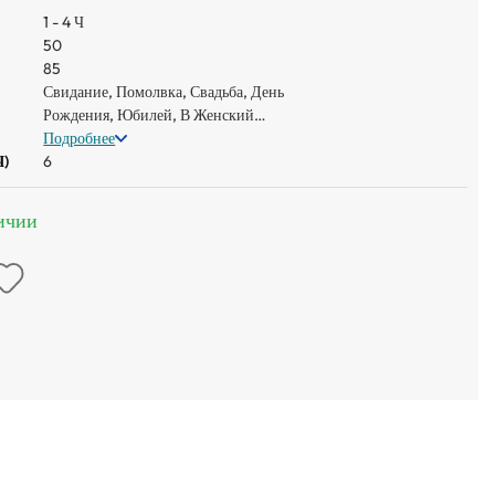
1 - 4 Ч
50
85
Свидание, Помолвка, Свадьба, День
Рождения, Юбилей, В Женский
Праздник, Просто Так
Подробнее
ч)
6
личии